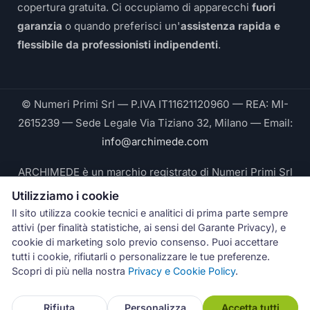
copertura gratuita. Ci occupiamo di apparecchi
fuori
garanzia
o quando preferisci un'
assistenza rapida e
flessibile da professionisti indipendenti
.
© Numeri Primi Srl — P.IVA IT11621120960 — REA: MI-
2615239 — Sede Legale Via Tiziano 32, Milano — Email:
info@archimede.com
ARCHIMEDE è un marchio registrato di Numeri Primi Srl
Utilizziamo i cookie
Le fotografie pubblicate su questo sito ritraggono
Il sito utilizza cookie tecnici e analitici di prima parte sempre
tecnici Archimede® durante interventi reali e sono di
attivi (per finalità statistiche, ai sensi del Garante Privacy), e
proprietà esclusiva di Numeri Primi Srl © 2026. Ogni
cookie di marketing solo previo consenso. Puoi accettare
tutti i cookie, rifiutarli o personalizzare le tue preferenze.
riproduzione non autorizzata è vietata.
Scopri di più nella nostra
Privacy e Cookie Policy
.
Rifiuta
Personalizza
Accetta tutti