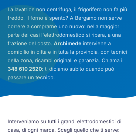
La lavatrice non centrifuga, il frigorifero non fa più
freddo, il forno è spento? A Bergamo non serve
correre a comprarne uno nuovo: nella maggior
parte dei casi l'elettrodomestico si ripara, a una
frazione del costo.
Archimede
interviene a
domicilio in città e in tutta la provincia, con tecnici
della zona, ricambi originali e garanzia. Chiama il
348 610 2520
: ti diciamo subito quando può
passare un tecnico.
Interveniamo su tutti i grandi elettrodomestici di
casa, di ogni marca. Scegli quello che ti serve: