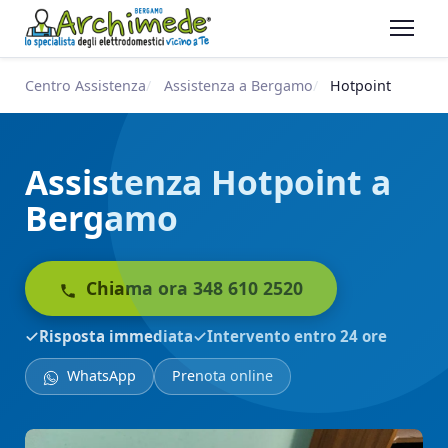
Centro Assistenza
Assistenza a Bergamo
Hotpoint
Assistenza Hotpoint a
Bergamo
Chiama ora 348 610 2520
Risposta immediata
Intervento entro 24 ore
WhatsApp
Prenota online