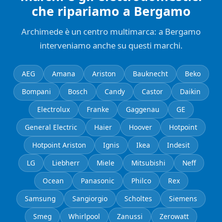
che ripariamo a Bergamo
Archimede è un centro multimarca: a Bergamo
interveniamo anche su questi marchi.
AEG
Amana
Ariston
Bauknecht
Beko
Bompani
Bosch
Candy
Castor
Daikin
Electrolux
Franke
Gaggenau
GE
General Electric
Haier
Hoover
Hotpoint
Hotpoint Ariston
Ignis
Ikea
Indesit
LG
Liebherr
Miele
Mitsubishi
Neff
Ocean
Panasonic
Philco
Rex
Samsung
Sangiorgio
Scholtes
Siemens
Smeg
Whirlpool
Zanussi
Zerowatt