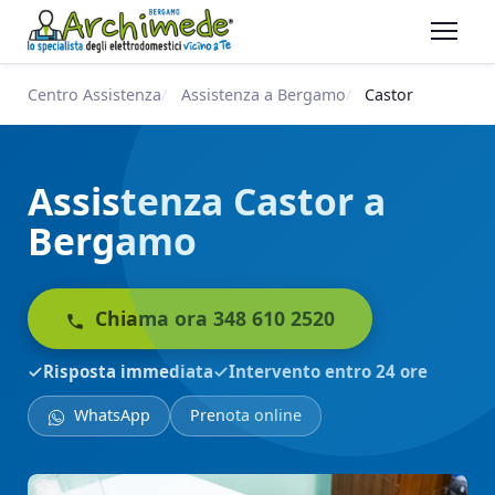
Centro Assistenza
Assistenza a Bergamo
Castor
Assistenza Castor a
Bergamo
Chiama ora 348 610 2520
Risposta immediata
Intervento entro 24 ore
WhatsApp
Prenota online