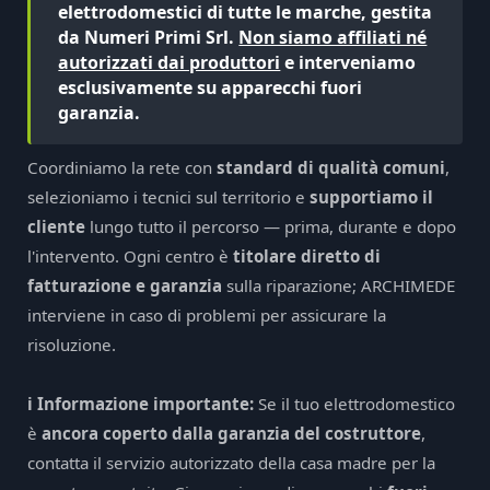
elettrodomestici di tutte le marche, gestita
da Numeri Primi Srl.
Non siamo affiliati né
autorizzati dai produttori
e interveniamo
esclusivamente su apparecchi fuori
garanzia.
Coordiniamo la rete con
standard di qualità comuni
,
selezioniamo i tecnici sul territorio e
supportiamo il
cliente
lungo tutto il percorso — prima, durante e dopo
l'intervento. Ogni centro è
titolare diretto di
fatturazione e garanzia
sulla riparazione; ARCHIMEDE
interviene in caso di problemi per assicurare la
risoluzione.
ℹ️ Informazione importante:
Se il tuo elettrodomestico
è
ancora coperto dalla garanzia del costruttore
,
contatta il servizio autorizzato della casa madre per la