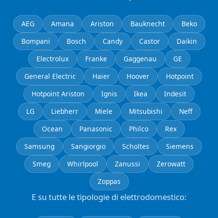
AEG
Amana
Ariston
Bauknecht
Beko
Bompani
Bosch
Candy
Castor
Daikin
Electrolux
Franke
Gaggenau
GE
General Electric
Haier
Hoover
Hotpoint
Hotpoint Ariston
Ignis
Ikea
Indesit
LG
Liebherr
Miele
Mitsubishi
Neff
Ocean
Panasonic
Philco
Rex
Samsung
Sangiorgio
Scholtes
Siemens
Smeg
Whirlpool
Zanussi
Zerowatt
Zoppas
E su tutte le tipologie di elettrodomestico: