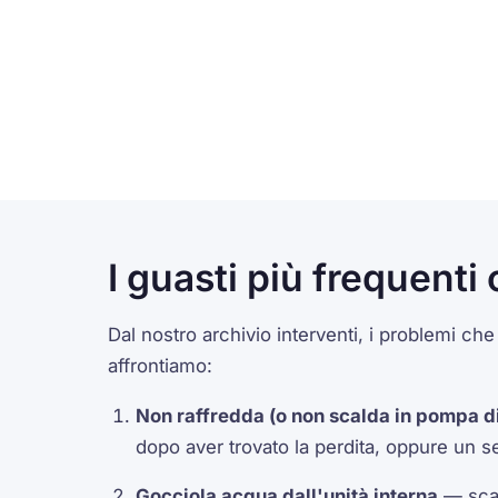
I guasti più frequent
Dal nostro archivio interventi, i problemi 
affrontiamo:
Non raffredda (o non scalda in pompa di
dopo aver trovato la perdita, oppure un s
Gocciola acqua dall'unità interna
— scar