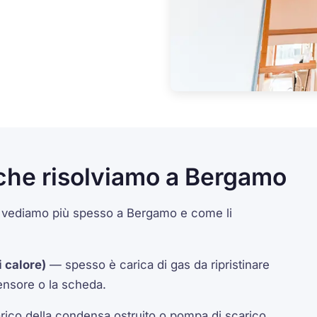
i che risolviamo a Bergamo
che vediamo più spesso a Bergamo e come li
 calore)
— spesso è carica di gas da ripristinare
ensore o la scheda.
ico della condensa ostruito o pompa di scarico