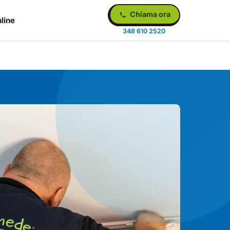
Chiama ora
line
348 610 2520