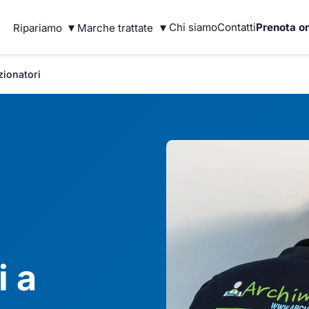
▾
▾
Chi siamo
Contatti
Prenota on
Ripariamo
Marche trattate
zionatori
i a