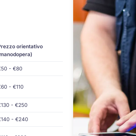
Prezzo orientativo
(manodopera)
€50 - €80
€60 - €110
€130 - €250
€140 - €240