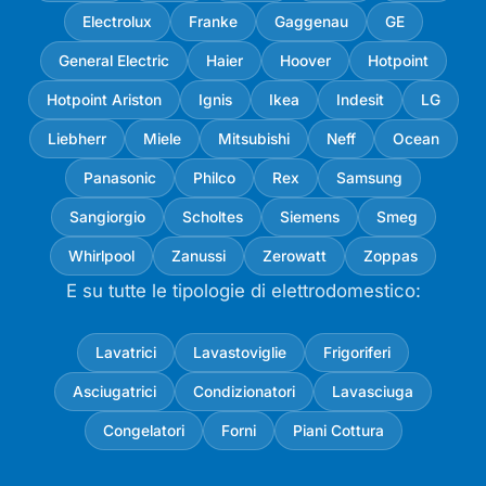
Electrolux
Franke
Gaggenau
GE
General Electric
Haier
Hoover
Hotpoint
Hotpoint Ariston
Ignis
Ikea
Indesit
LG
Liebherr
Miele
Mitsubishi
Neff
Ocean
Panasonic
Philco
Rex
Samsung
Sangiorgio
Scholtes
Siemens
Smeg
Whirlpool
Zanussi
Zerowatt
Zoppas
E su tutte le tipologie di elettrodomestico:
Lavatrici
Lavastoviglie
Frigoriferi
Asciugatrici
Condizionatori
Lavasciuga
Congelatori
Forni
Piani Cottura