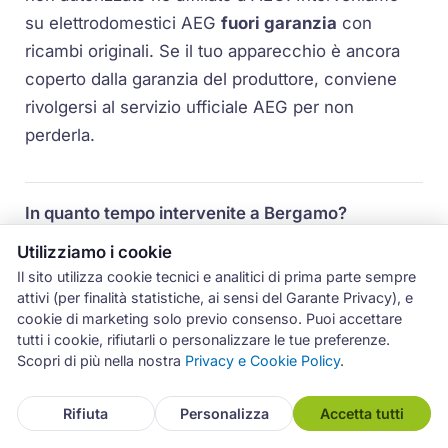
su elettrodomestici AEG
fuori garanzia
con
ricambi originali. Se il tuo apparecchio è ancora
coperto dalla garanzia del produttore, conviene
rivolgersi al servizio ufficiale AEG per non
perderla.
In quanto tempo intervenite a Bergamo?
Utilizziamo i cookie
In genere fissiamo l'appuntamento entro 24 ore
Il sito utilizza cookie tecnici e analitici di prima parte sempre
lavorative dalla chiamata. Se il ricambio è
attivi (per finalità statistiche, ai sensi del Garante Privacy), e
disponibile, la riparazione si chiude spesso nello
cookie di marketing solo previo consenso. Puoi accettare
tutti i cookie, rifiutarli o personalizzare le tue preferenze.
stesso intervento; per pezzi specifici da ordinare
Scopri di più nella nostra
Privacy e Cookie Policy
.
servono pochi giorni in più.
Rifiuta
Personalizza
Accetta tutti