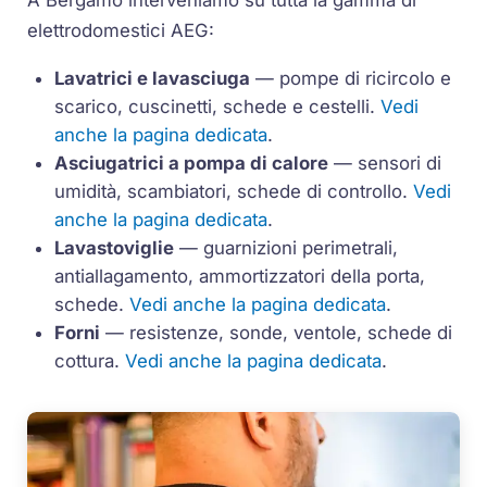
A Bergamo interveniamo su tutta la gamma di
elettrodomestici AEG:
Lavatrici e lavasciuga
— pompe di ricircolo e
scarico, cuscinetti, schede e cestelli.
Vedi
anche la pagina dedicata
.
Asciugatrici a pompa di calore
— sensori di
umidità, scambiatori, schede di controllo.
Vedi
anche la pagina dedicata
.
Lavastoviglie
— guarnizioni perimetrali,
antiallagamento, ammortizzatori della porta,
schede.
Vedi anche la pagina dedicata
.
Forni
— resistenze, sonde, ventole, schede di
cottura.
Vedi anche la pagina dedicata
.