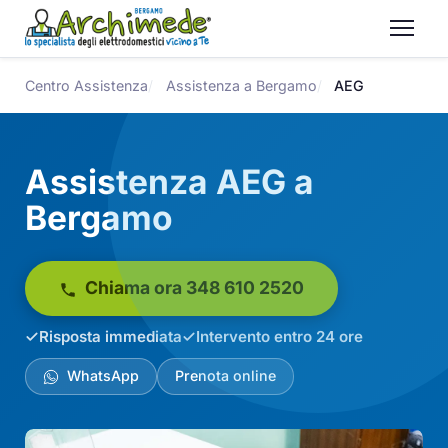
Centro Assistenza
Assistenza a Bergamo
AEG
Assistenza AEG a
Bergamo
Chiama ora 348 610 2520
Risposta immediata
Intervento entro 24 ore
WhatsApp
Prenota online