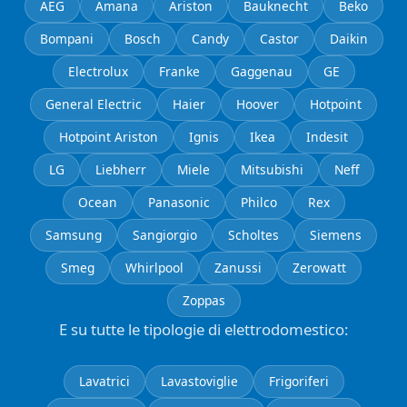
AEG
Amana
Ariston
Bauknecht
Beko
Bompani
Bosch
Candy
Castor
Daikin
Electrolux
Franke
Gaggenau
GE
General Electric
Haier
Hoover
Hotpoint
Hotpoint Ariston
Ignis
Ikea
Indesit
LG
Liebherr
Miele
Mitsubishi
Neff
Ocean
Panasonic
Philco
Rex
Samsung
Sangiorgio
Scholtes
Siemens
Smeg
Whirlpool
Zanussi
Zerowatt
Zoppas
E su tutte le tipologie di elettrodomestico:
Lavatrici
Lavastoviglie
Frigoriferi