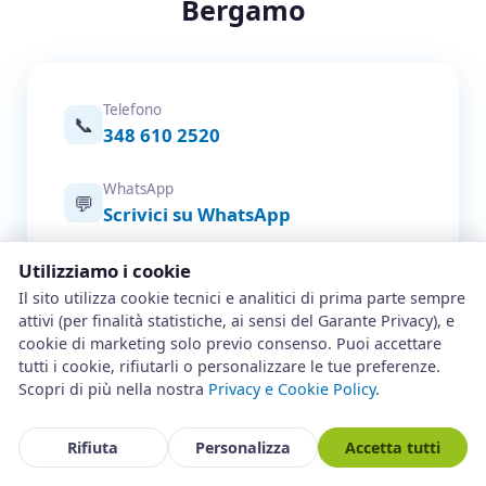
Bergamo
Telefono
📞
348 610 2520
WhatsApp
💬
Scrivici su WhatsApp
Email
Utilizziamo i cookie
✉️
info@assistenza-bergamo.it
Il sito utilizza cookie tecnici e analitici di prima parte sempre
attivi (per finalità statistiche, ai sensi del Garante Privacy), e
cookie di marketing solo previo consenso. Puoi accettare
Modulo online
📋
tutti i cookie, rifiutarli o personalizzare le tue preferenze.
Prenota un intervento
Scopri di più nella nostra
Privacy e Cookie Policy
.
Zona operativa
Bergamo e intera provincia — tutti
Rifiuta
Personalizza
Accetta tutti
📍
i comuni