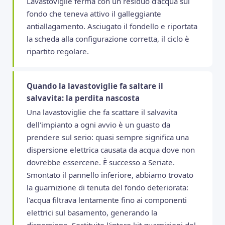
Lavastoviglie ferma con un residuo d'acqua sul
fondo che teneva attivo il galleggiante
antiallagamento. Asciugato il fondello e riportata
la scheda alla configurazione corretta, il ciclo è
ripartito regolare.
Quando la lavastoviglie fa saltare il
salvavita: la perdita nascosta
Una lavastoviglie che fa scattare il salvavita
dell'impianto a ogni avvio è un guasto da
prendere sul serio: quasi sempre significa una
dispersione elettrica causata da acqua dove non
dovrebbe essercene. È successo a Seriate.
Smontato il pannello inferiore, abbiamo trovato
la guarnizione di tenuta del fondo deteriorata:
l'acqua filtrava lentamente fino ai componenti
elettrici sul basamento, generando la
dispersione. Sostituito l'intero kit guarnizioni del