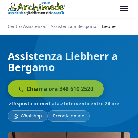
Centro Assistenza
Assistenza a Bergamo
Liebherr
Assistenza Liebherr a
Bergamo
Chiama ora 348 610 2520
Risposta immediata
Intervento entro 24 ore
WhatsApp
Prenota online