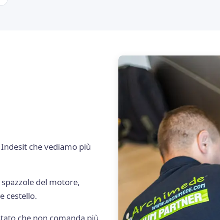
i Indesit che vediamo più
spazzole del motore,
e cestello.
ato che non comanda più