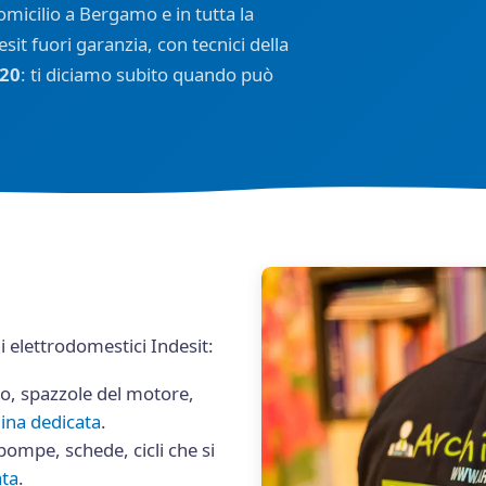
omicilio a Bergamo e in tutta la
sit fuori garanzia, con tecnici della
520
: ti diciamo subito quando può
elettrodomestici Indesit:
o, spazzole del motore,
gina dedicata
.
ompe, schede, cicli che si
ata
.