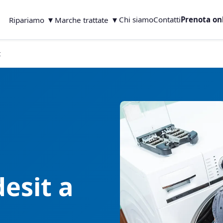
▾
▾
Chi siamo
Contatti
Prenota on
Ripariamo
Marche trattate
t
esit a