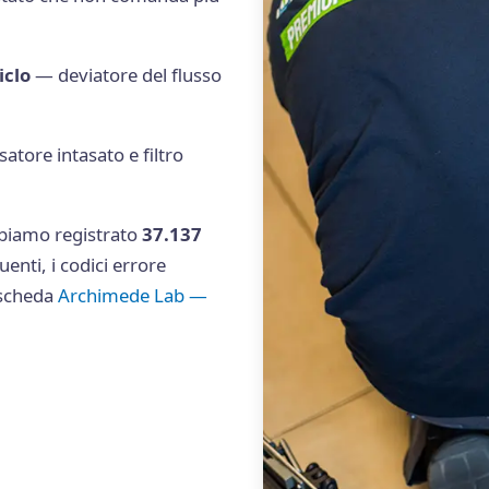
iclo
— deviatore del flusso
tore intasato e filtro
bbiamo registrato
37.137
quenti, i codici errore
a scheda
Archimede Lab —