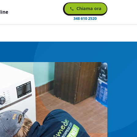
Chiama ora
line
348 610 2520