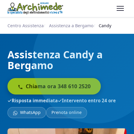
Centro Assistenza
Assistenza a Bergamo
Candy
Assistenza Candy a
Bergamo
Chiama ora 348 610 2520
Risposta immediata
Intervento entro 24 ore
WhatsApp
Prenota online