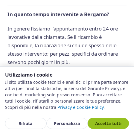
In quanto tempo intervenite a Bergamo?
In genere fissiamo l'appuntamento entro 24 ore
lavorative dalla chiamata. Se il ricambio è
disponibile, la riparazione si chiude spesso nello
stesso intervento; per pezzi specifici da ordinare
servono pochi giorni in più.
Utilizziamo i cookie
Il sito utilizza cookie tecnici e analitici di prima parte sempre
Intervenite anche nei comuni della provincia di
attivi (per finalità statistiche, ai sensi del Garante Privacy), e
Bergamo?
cookie di marketing solo previo consenso. Puoi accettare
tutti i cookie, rifiutarli o personalizzare le tue preferenze.
Sì. Copriamo l'intera provincia, da Treviglio a
Scopri di più nella nostra
Privacy e Cookie Policy
.
Clusone, dalla Bassa alle valli. Per i comuni più
Rifiuta
Personalizza
Accetta tutti
distanti concordiamo la disponibilità al momento
della prenotazione.