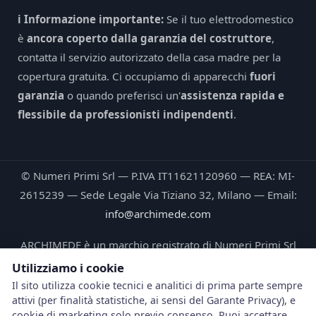
ℹ️ Informazione importante:
Se il tuo elettrodomestico
è
ancora coperto dalla garanzia del costruttore
,
contatta il servizio autorizzato della casa madre per la
copertura gratuita. Ci occupiamo di apparecchi
fuori
garanzia
o quando preferisci un'
assistenza rapida e
flessibile da professionisti indipendenti
.
© Numeri Primi Srl — P.IVA IT11621120960 — REA: MI-
2615239 — Sede Legale Via Tiziano 32, Milano — Email:
info@archimede.com
ARCHIMEDE è un marchio registrato di Numeri Primi Srl
Utilizziamo i cookie
Le fotografie pubblicate su questo sito ritraggono tecnici
Il sito utilizza cookie tecnici e analitici di prima parte sempre
Archimede® durante interventi reali e sono di proprietà
attivi (per finalità statistiche, ai sensi del Garante Privacy), e
esclusiva di Numeri Primi Srl © 2026. Ogni riproduzione
cookie di marketing solo previo consenso. Puoi accettare