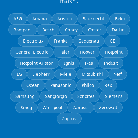
marchi.
AEG
Amana
Ariston
Bauknecht
Beko
Bompani
Bosch
Candy
Castor
Daikin
Electrolux
Franke
Gaggenau
GE
General Electric
Haier
Hoover
Hotpoint
Hotpoint Ariston
Ignis
Ikea
Indesit
LG
Liebherr
Miele
Mitsubishi
Neff
Ocean
Panasonic
Philco
Rex
Samsung
Sangiorgio
Scholtes
Siemens
Smeg
Whirlpool
Zanussi
Zerowatt
Zoppas