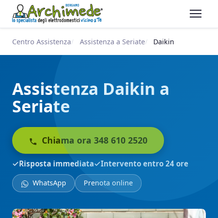
Centro Assistenza
Assistenza a Seriate
Daikin
Assistenza Daikin a
Seriate
Chiama ora 348 610 2520
Risposta immediata
Intervento entro 24 ore
WhatsApp
Prenota online