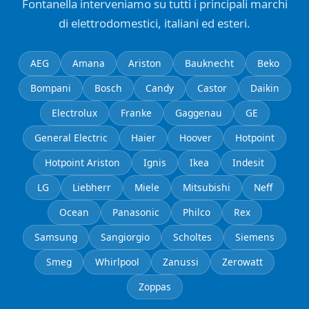
Fontanella interveniamo su tutti i principali marchi
di elettrodomestici, italiani ed esteri.
AEG
Amana
Ariston
Bauknecht
Beko
Bompani
Bosch
Candy
Castor
Daikin
Electrolux
Franke
Gaggenau
GE
General Electric
Haier
Hoover
Hotpoint
Hotpoint Ariston
Ignis
Ikea
Indesit
LG
Liebherr
Miele
Mitsubishi
Neff
Ocean
Panasonic
Philco
Rex
Samsung
Sangiorgio
Scholtes
Siemens
Smeg
Whirlpool
Zanussi
Zerowatt
Zoppas