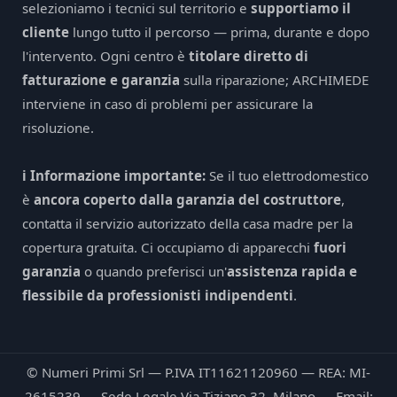
selezioniamo i tecnici sul territorio e
supportiamo il
cliente
lungo tutto il percorso — prima, durante e dopo
l'intervento. Ogni centro è
titolare diretto di
fatturazione e garanzia
sulla riparazione; ARCHIMEDE
interviene in caso di problemi per assicurare la
risoluzione.
ℹ️ Informazione importante:
Se il tuo elettrodomestico
è
ancora coperto dalla garanzia del costruttore
,
contatta il servizio autorizzato della casa madre per la
copertura gratuita. Ci occupiamo di apparecchi
fuori
garanzia
o quando preferisci un'
assistenza rapida e
flessibile da professionisti indipendenti
.
© Numeri Primi Srl — P.IVA IT11621120960 — REA: MI-
2615239 — Sede Legale Via Tiziano 32, Milano — Email: