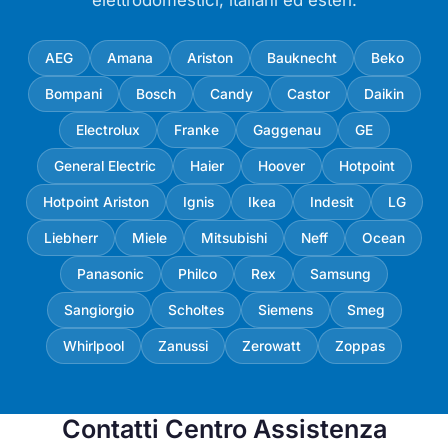
elettrodomestici, italiani ed esteri.
AEG
Amana
Ariston
Bauknecht
Beko
Bompani
Bosch
Candy
Castor
Daikin
Electrolux
Franke
Gaggenau
GE
General Electric
Haier
Hoover
Hotpoint
Hotpoint Ariston
Ignis
Ikea
Indesit
LG
Liebherr
Miele
Mitsubishi
Neff
Ocean
Panasonic
Philco
Rex
Samsung
Sangiorgio
Scholtes
Siemens
Smeg
Whirlpool
Zanussi
Zerowatt
Zoppas
Contatti Centro Assistenza