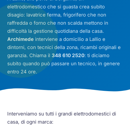
elettrodomestico che si guasta crea subito
disagio: lavatrice ferma, frigorifero che non
raffredda o forno che non scalda mettono in
difficoltà la gestione quotidiana della casa.
Archimede
interviene a domicilio a Lallio e
dintorni, con tecnici della zona, ricambi originali e
garanzia. Chiama il
348 610 2520
: ti diciamo
subito quando può passare un tecnico, in genere
entro 24 ore.
Interveniamo su tutti i grandi elettrodomestici di
casa, di ogni marca: