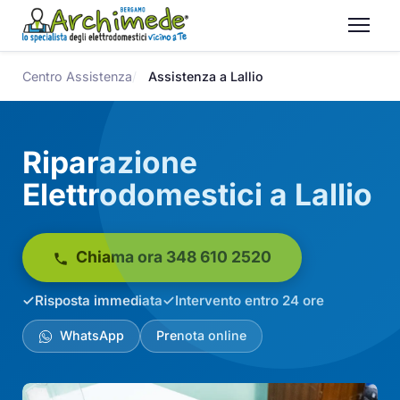
Centro Assistenza
Assistenza a Lallio
Riparazione
Elettrodomestici a Lallio
Chiama ora 348 610 2520
Risposta immediata
Intervento entro 24 ore
WhatsApp
Prenota online