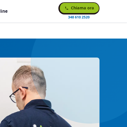
Chiama ora
line
348 610 2520