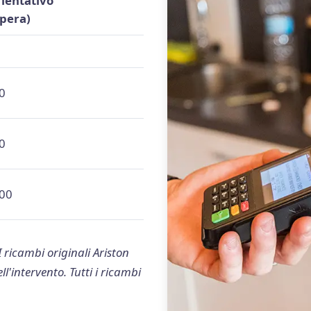
rientativo
pera)
0
0
200
I ricambi originali Ariston
'intervento. Tutti i ricambi