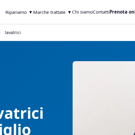
▾
▾
Chi siamo
Contatti
Prenota on
Ripariamo
Marche trattate
lavatrici
atrici
iglio