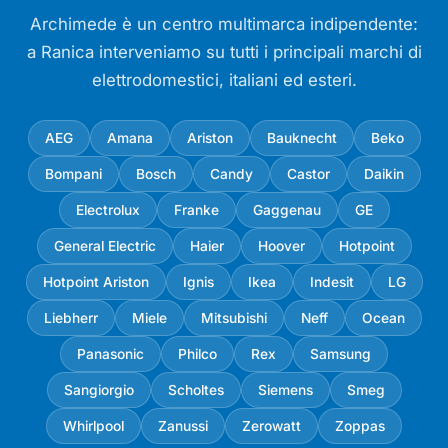
Archimede è un centro multimarca indipendente:
a Ranica interveniamo su tutti i principali marchi di
elettrodomestici, italiani ed esteri.
AEG
Amana
Ariston
Bauknecht
Beko
Bompani
Bosch
Candy
Castor
Daikin
Electrolux
Franke
Gaggenau
GE
General Electric
Haier
Hoover
Hotpoint
Hotpoint Ariston
Ignis
Ikea
Indesit
LG
Liebherr
Miele
Mitsubishi
Neff
Ocean
Panasonic
Philco
Rex
Samsung
Sangiorgio
Scholtes
Siemens
Smeg
Whirlpool
Zanussi
Zerowatt
Zoppas