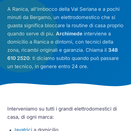
A Ranica, all'imbocco della Val Seriana e a pochi
minuti da Bergamo, un elettrodomestico che si
guasta significa bloccare la routine di casa proprio
quando serve di piu.
Archimede
interviene a
domicilio a Ranica e dintorni, con tecnici della
zona, ricambi originali e garanzia. Chiama il
348
610 2520
: ti diciamo subito quando può passare
un tecnico, in genere entro 24 ore.
Interveniamo su tutti i grandi elettrodomestici di
casa, di ogni marca:
lavatrici
a domicilio