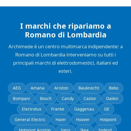
I marchi che ripariamo a
Romano di Lombardia
Archimede è un centro multimarca indipendente: a
Romano di Lombardia interveniamo su tutti i
principali marchi di elettrodomestici, italiani ed
esteri.
AEG
Amana
Ariston
Bauknecht
Beko
Bompani
Bosch
Candy
Castor
Daikin
Electrolux
Franke
Gaggenau
GE
General Electric
Haier
Hoover
Hotpoint
Hotpoint Ariston
Ignis
Ikea
Indesit