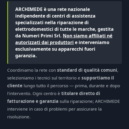
ARCHIMEDE è una rete nazionale
indipendente di centri di assistenza
specializzati nella riparazione di
elettrodomestici di tutte le marche, gestita
da Numeri Primi Srl.
Non siamo affiliati né
autorizzati dai produttori
e interveniamo
esclusivamente su apparecchi fuori
garanzia.
Coordiniamo la rete con
standard di qualità comuni
,
selezioniamo i tecnici sul territorio e
supportiamo il
cliente
lungo tutto il percorso — prima, durante e dopo
l'intervento. Ogni centro è
titolare diretto di
fatturazione e garanzia
sulla riparazione; ARCHIMEDE
interviene in caso di problemi per assicurare la
risoluzione.