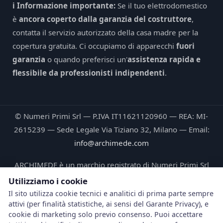
ℹ️ Informazione importante:
Se il tuo elettrodomestico
è
ancora coperto dalla garanzia del costruttore
,
contatta il servizio autorizzato della casa madre per la
copertura gratuita. Ci occupiamo di apparecchi
fuori
garanzia
o quando preferisci un'
assistenza rapida e
flessibile da professionisti indipendenti
.
© Numeri Primi Srl — P.IVA IT11621120960 — REA: MI-
2615239 — Sede Legale Via Tiziano 32, Milano — Email:
info@archimede.com
ARCHIMEDE è un marchio registrato di Numeri Primi Srl
Utilizziamo i cookie
Le fotografie pubblicate su questo sito ritraggono tecnici
Il sito utilizza cookie tecnici e analitici di prima parte sempre
Archimede® durante interventi reali e sono di proprietà
attivi (per finalità statistiche, ai sensi del Garante Privacy), e
esclusiva di Numeri Primi Srl © 2026. Ogni riproduzione
cookie di marketing solo previo consenso. Puoi accettare