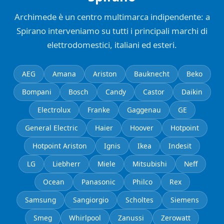
Archimede è un centro multimarca indipendente: a
Spirano interveniamo su tutti i principali marchi di
elettrodomestici, italiani ed esteri.
AEG
Amana
Ariston
Bauknecht
Beko
Bompani
Bosch
Candy
Castor
Daikin
Electrolux
Franke
Gaggenau
GE
General Electric
Haier
Hoover
Hotpoint
Hotpoint Ariston
Ignis
Ikea
Indesit
LG
Liebherr
Miele
Mitsubishi
Neff
Ocean
Panasonic
Philco
Rex
Samsung
Sangiorgio
Scholtes
Siemens
Smeg
Whirlpool
Zanussi
Zerowatt