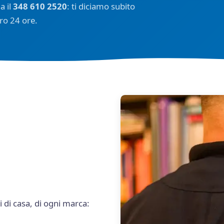
a il
348 610 2520
: ti diciamo subito
ro 24 ore.
i di casa, di ogni marca: