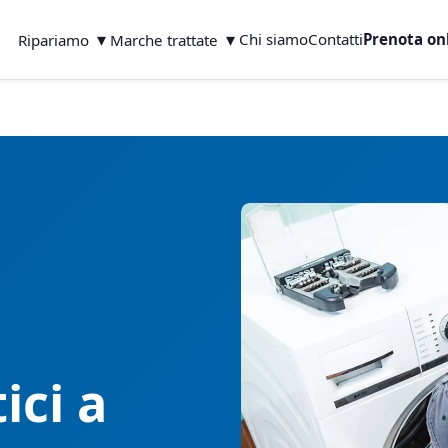
▾
▾
Chi siamo
Contatti
Prenota on
Ripariamo
Marche trattate
ici a