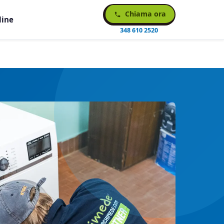
Chiama ora
line
348 610 2520